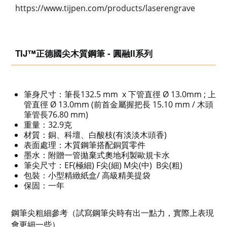
https://www.tijpen.com/products/laserengrave
TIJ™
正德國尖木質鋼筆 - 圓融II系列
筆身尺寸：筆長132.5 mm x 下管直徑 Ø 13.0mm ; 上
管直徑 Ø 13.0mm (前首金屬握把長 15.10 mm / 木頭
筆管長76.80 mm)
重量：32.9克
材質：銅、科壇、白酸枝(有淡淡木頭香)
表面處理：木質鋼筆搭配銅質零件
墨水：附贈一管拋棄式奧地利製歐規卡水
筆尖尺寸：EF(極細) F尖(細) M尖(中) B尖(粗)
包裝：小型精緻紙盒/ 高級精美提袋
保固：一年
鋼筆尖粗細參考（試寫鋼筆尖時有出一點力，實際上表現
會更細一些）