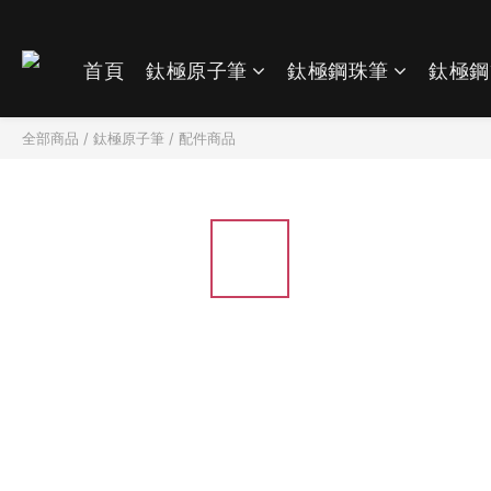
首頁
鈦極原子筆
鈦極鋼珠筆
鈦極鋼
全部商品
/
鈦極原子筆
/
配件商品